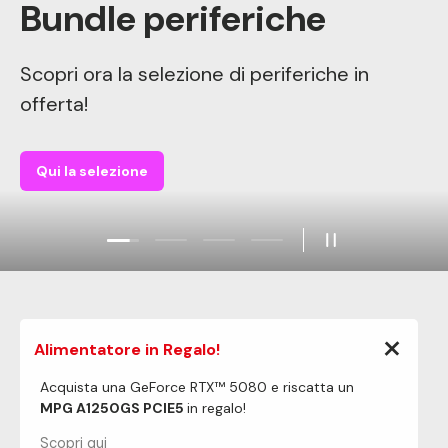
Bundle periferiche
Scopri ora la selezione di periferiche in
offerta!
Qui la selezione
Carica slide 1 di 4
Carica slide 2 di 4
Carica slide 3 di 4
Carica slide 4 di 4
Metti in pausa l
×
Alimentatore in Regalo!
Acquista una GeForce RTX™ 5080 e riscatta un
MPG A1250GS PCIE5
in regalo!
Scopri qui