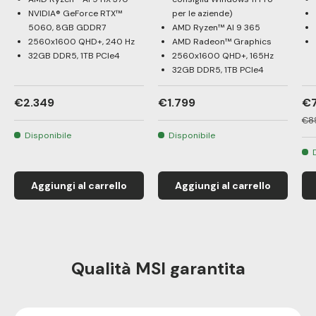
NVIDIA® GeForce RTX™
per le aziende)
5060, 8GB GDDR7
AMD Ryzen™ AI 9 365
2560x1600 QHD+, 240 Hz
AMD Radeon™ Graphics
32GB DDR5, 1TB PCIe4
2560x1600 QHD+, 165Hz
32GB DDR5, 1TB PCIe4
€2.349
€1.799
€
€8
Disponibile
Disponibile
Aggiungi al carrello
Aggiungi al carrello
Qualità MSI garantita