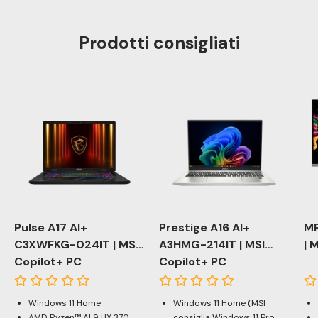
Prodotti consigliati
Pulse A17 AI+
Prestige A16 AI+
MP
C3XWFKG-024IT | MSI
A3HMG-214IT | MSI
| 
Gaming Notebook
Copilot+ PC
Notebook
Copilot+ PC
Windows 11 Home
Windows 11 Home (MSI
AMD Ryzen™ AI 9 HX 370
consiglia Windows 11 Pro