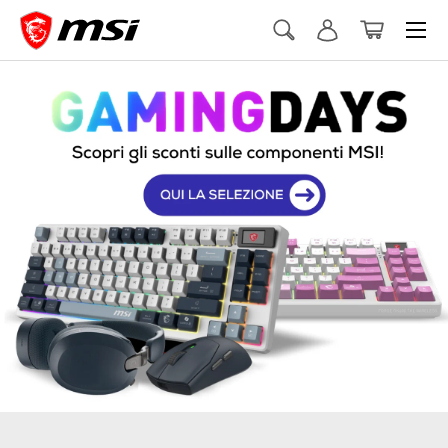
Menu
Vai al contenuto
Cerca
Accedi
Cestino
Cerca
Cerca